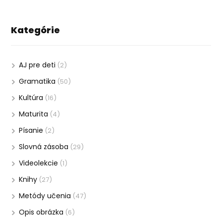
Kategórie
AJ pre deti
(2)
Gramatika
(50)
Kultúra
(16)
Maturita
(4)
Písanie
(2)
Slovná zásoba
(29)
Videolekcie
(1)
Knihy
(27)
Metódy učenia
(47)
Opis obrázka
(6)