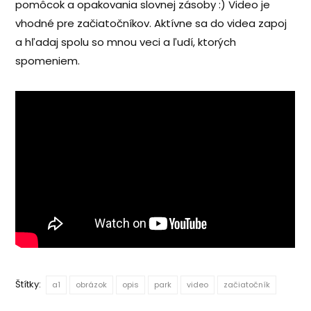
pomôcok a opakovania slovnej zásoby :) Video je
vhodné pre začiatočníkov. Aktívne sa do videa zapoj
a hľadaj spolu so mnou veci a ľudí, ktorých
spomeniem.
Štítky:
a1
obrázok
opis
park
video
začiatočník