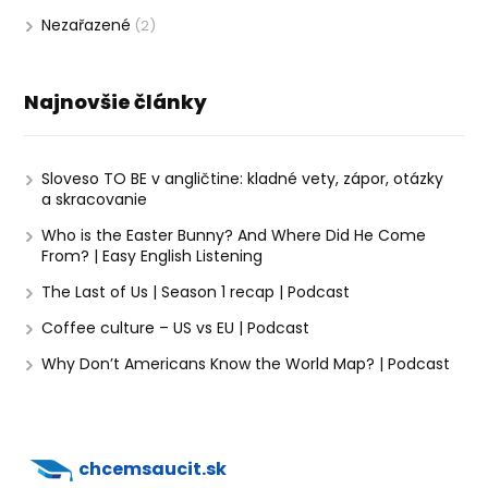
Nezařazené
(2)
Najnovšie články
Sloveso TO BE v angličtine: kladné vety, zápor, otázky
a skracovanie
Who is the Easter Bunny? And Where Did He Come
From? | Easy English Listening
The Last of Us | Season 1 recap | Podcast
Coffee culture – US vs EU | Podcast
Why Don’t Americans Know the World Map? | Podcast
chcemsaucit.sk