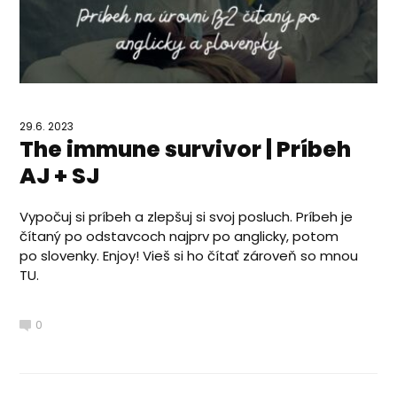
29.6. 2023
The immune survivor | Príbeh
AJ + SJ
Vypočuj si príbeh a zlepšuj si svoj posluch. Príbeh je
čítaný po odstavcoch najprv po anglicky, potom
po slovenky. Enjoy! Vieš si ho čítať zároveň so mnou
TU.
0