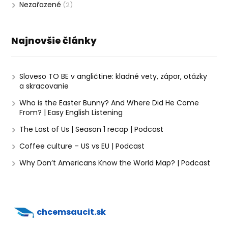
Nezařazené
(2)
Najnovšie články
Sloveso TO BE v angličtine: kladné vety, zápor, otázky
a skracovanie
Who is the Easter Bunny? And Where Did He Come
From? | Easy English Listening
The Last of Us | Season 1 recap | Podcast
Coffee culture – US vs EU | Podcast
Why Don’t Americans Know the World Map? | Podcast
chcemsaucit.sk