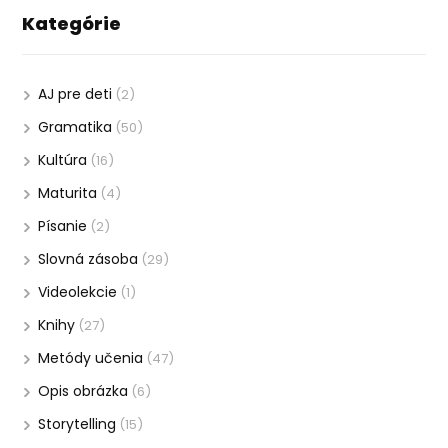
Kategórie
AJ pre deti
(2)
Gramatika
(50)
Kultúra
(16)
Maturita
(4)
Písanie
(2)
Slovná zásoba
(29)
Videolekcie
(1)
Knihy
(27)
Metódy učenia
(47)
Opis obrázka
(6)
Storytelling
(15)