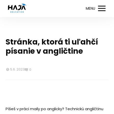
MENU
Stránka, ktorá ti uľahčí
písanie v angličtine
5.6. 2023
0
Píšeš v práci maily po anglicky? Technickú angličtinu