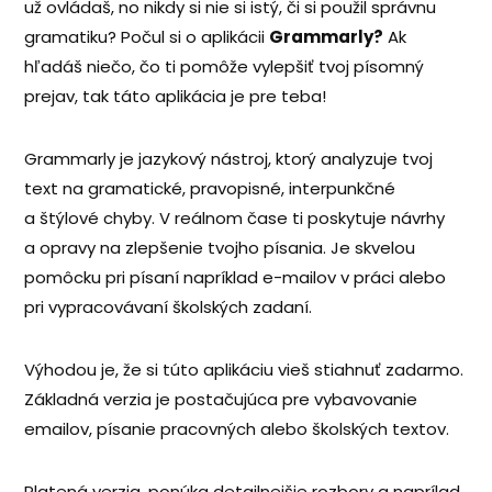
už ovládaš, no nikdy si nie si istý, či si použil správnu
gramatiku? Počul si o aplikácii
Grammarly?
Ak
hľadáš niečo, čo ti pomôže vylepšiť tvoj písomný
prejav, tak táto aplikácia je pre teba!
Grammarly je jazykový nástroj, ktorý analyzuje tvoj
text na gramatické, pravopisné, interpunkčné
a štýlové chyby. V reálnom čase ti poskytuje návrhy
a opravy na zlepšenie tvojho písania. Je skvelou
pomôcku pri písaní napríklad e-mailov v práci alebo
pri vypracovávaní školských zadaní.
Výhodou je, že si túto aplikáciu vieš stiahnuť zadarmo.
Základná verzia je postačujúca pre vybavovanie
emailov, písanie pracovných alebo školských textov.
Platená verzia, ponúka detailnejšie rozbory a naprílad