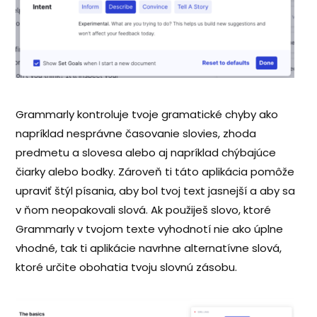
Grammarly kontroluje tvoje gramatické chyby ako
napríklad nesprávne časovanie slovies, zhoda
predmetu a slovesa alebo aj napríklad chýbajúce
čiarky alebo bodky. Zároveň ti táto aplikácia pomôže
upraviť štýl písania, aby bol tvoj text jasnejší a aby sa
v ňom neopakovali slová. Ak použiješ slovo, ktoré
Grammarly v tvojom texte vyhodnotí nie ako úplne
vhodné, tak ti aplikácie navrhne alternatívne slová,
ktoré určite obohatia tvoju slovnú zásobu.