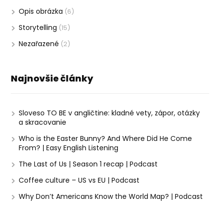
Opis obrázka
(6)
Storytelling
(15)
Nezařazené
(2)
Najnovšie články
Sloveso TO BE v angličtine: kladné vety, zápor, otázky
a skracovanie
Who is the Easter Bunny? And Where Did He Come
From? | Easy English Listening
The Last of Us | Season 1 recap | Podcast
Coffee culture – US vs EU | Podcast
Why Don’t Americans Know the World Map? | Podcast