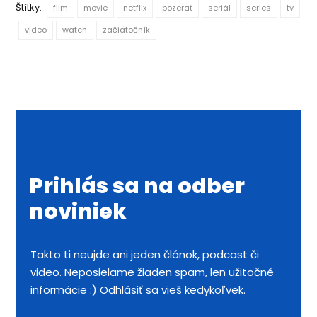
Štítky:
film
movie
netflix
pozerať
seriál
series
tv
video
watch
začiatočník
Prihlás sa na odber
noviniek
Takto ti neujde ani jeden článok, podcast či
video. Neposielame žiaden spam, len užitočné
informácie :) Odhlásiť sa vieš kedykoľvek.