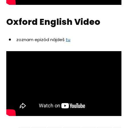
Oxford English Video
zoznam epizód nájdeš
tu