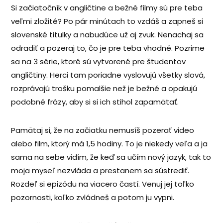
Si začiatočník v angličtine a bežné filmy sú pre teba
veľmi zložité? Po pár minútach to vzdáš a zapneš si
slovenské titulky a nabudúce už aj zvuk. Nenachaj sa
odradiť a pozeraj to, čo je pre teba vhodné. Pozrime
sa na 3 série, ktoré sú vytvorené pre študentov
angličtiny. Herci tam poriadne vyslovujú všetky slová,
rozprávajú trošku pomalšie než je bežné a opakujú
podobné frázy, aby si si ich stihol zapamätať.
Pamätaj si, že na začiatku nemusíš pozerať video
alebo film, ktorý má 1,5 hodiny. To je niekedy veľa a ja
sama na sebe vidím, že keď sa učím nový jazyk, tak to
moja myseľ nezvláda a prestanem sa sústrediť.
Rozdeľ si epizódu na viacero častí. Venuj jej toľko
pozornosti, koľko zvládneš a potom ju vypni.