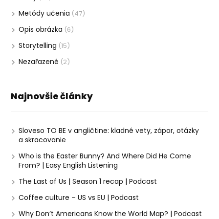
Metódy učenia
(47)
Opis obrázka
(6)
Storytelling
(15)
Nezařazené
(2)
Najnovšie články
Sloveso TO BE v angličtine: kladné vety, zápor, otázky
a skracovanie
Who is the Easter Bunny? And Where Did He Come
From? | Easy English Listening
The Last of Us | Season 1 recap | Podcast
Coffee culture – US vs EU | Podcast
Why Don’t Americans Know the World Map? | Podcast