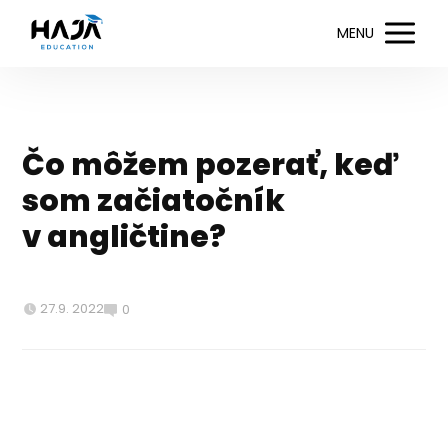
MENU
Čo môžem pozerať, keď
som začiatočník
v angličtine?
27.9. 2022
0