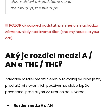
člen + číslovka + podstatné meno
the two guys, the five cups
!!! POZOR ak sa pred podstatným menom nachádza
zámeno, nikdy nedávame člen
(
the my house, a your
car)
Aký je rozdiel medzi A /
AN a THE / THE?
Základný rozdiel medzi členmi v rovnakej skupine je to,
pred akými slovami ich používame, alebo lepšie
povedané, pred akými zvukmi ich používame.
Rozdiel medzi A a AN