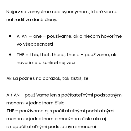
Najprv sa zamyslime nad synonymami, ktoré vieme
nahradiť za dané členy.
A, AN = one – používame, ak o niečom hovoríme
vo všeobecnosti
THE = this, that, these, those – používame, ak
hovoríme o konkrétnej veci
Ak sa pozrieš na obrázok, tak zistíš, že:
A / AN – používame len s počítateľnými podstatnými
menami v jednotnom čísle
THE – používame aj s počítateľnými podstatnými
menami v jednotnom a množnom čísle ako aj
s nepočítateľnými podstatnými menami