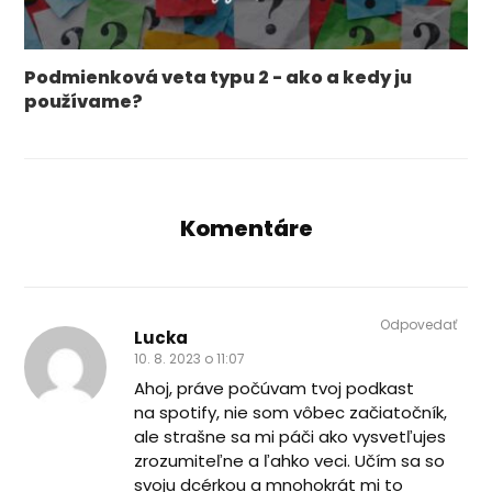
Podmienková veta typu 2 - ako a kedy ju
používame?
Komentáre
Odpovedať
Lucka
10. 8. 2023 o 11:07
Ahoj, práve počúvam tvoj podkast
na spotify, nie som vôbec začiatočník,
ale strašne sa mi páči ako vysvetľujes
zrozumiteľne a ľahko veci. Učím sa so
svoju dcérkou a mnohokrát mi to