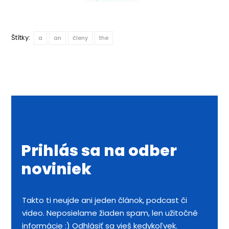
Štítky:
a
an
členy
the
Prihlás sa na odber
noviniek
Takto ti neujde ani jeden článok, podcast či
video. Neposielame žiaden spam, len užitočné
informácie :) Odhlásiť sa vieš kedykoľvek.