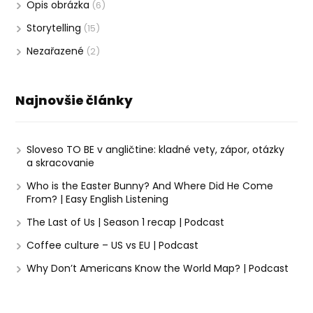
Opis obrázka
(6)
Storytelling
(15)
Nezařazené
(2)
Najnovšie články
Sloveso TO BE v angličtine: kladné vety, zápor, otázky
a skracovanie
Who is the Easter Bunny? And Where Did He Come
From? | Easy English Listening
The Last of Us | Season 1 recap | Podcast
Coffee culture – US vs EU | Podcast
Why Don’t Americans Know the World Map? | Podcast