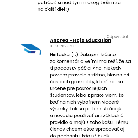
potrápiť si nad tým mozog teším sa
na ďalší diel :)
Odpovedať
Andrea - Haja Education
10. 8. 2023 o 11:17
Hiii Lucka :) :) Ďakujem krásne
za komentár a veľmi ma teší, že sa
ti podcasty páčia. Áno, niekedy
poviem pravidlo striktne, hlavne pri
častiach gramatiky, ktoré nie sú
určené pre pokročilejších
študentov, lebo z praxe viem, že
keď na nich vybafnem viaceré
výnimky, tak sa potom strácajú
a nevedia používať ani základné
pravidlo a majú z toho kašu. Tému
členov chcem ešte spracovať aj
do podcastu, kde už budú