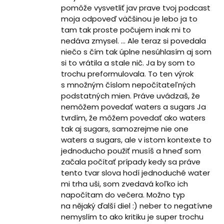
pomôže vysvetliť jav prave tvoj podcast
moja odpoveď väčšinou je lebo ja to
tam tak proste počujem inak mi to
nedáva zmysel. … Ale teraz si povedala
niečo s čím tak úplne nesúhlasím aj som
si to vrátila a stale nič. Ja by som to
trochu preformulovala. To ten výrok
s množným číslom nepočítateľných
podstatných mien. Práve uvádzaš, že
nemôžem povedať waters a sugars Ja
tvrdím, že môžem povedať ako waters
tak aj sugars, samozrejme nie one
waters a sugars, ale v istom kontexte to
jednoducho použiť musíš a hneď som
začala počítať prípady kedy sa práve
tento tvar slova hodí jednoduché water
mi trha uši, som zvedavá koľko ich
napočítam do večera. Možno typ
na nějaký ďalší diel :) neber to negatívne
nemyslím to ako kritiku je super trochu