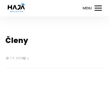
MENU
Členy
7.11. 2021
2