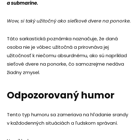
a submarine.
Wow, si taký užitočný ako sieťkové dvere na ponorke.
Táto sarkastická poznámka naznačuje, že daná
osoba nie je vôbec užitočná a prirovnáva jej
užitočnosť k niečomu absurdnému, ako sú napríklad
sieťové dvere na ponorke, čo samozrejme nedáva
žiadny zmysel.
Odpozorovaný humor
Tento typ humoru sa zameriava na hľadanie srandy
v každodenných situáciách a ľudskom správaní.