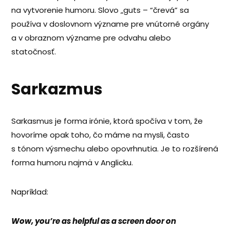
na vytvorenie humoru. Slovo „guts – “črevá” sa
používa v doslovnom význame pre vnútorné orgány
a v obraznom význame pre odvahu alebo
statočnosť.
Sarkazmus
Sarkasmus je forma irónie, ktorá spočíva v tom, že
hovoríme opak toho, čo máme na mysli, často
s tónom výsmechu alebo opovrhnutia. Je to rozšírená
forma humoru najmä v Anglicku.
Napríklad:
Wow, you’re as helpful as a screen door on