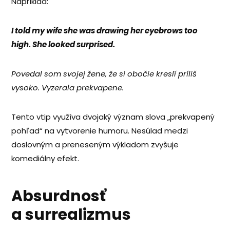
Napríklad:
I told my wife she was drawing her eyebrows too
high. She looked surprised.
Povedal som svojej žene, že si obočie kreslí príliš
vysoko. Vyzerala prekvapene.
Tento vtip využíva dvojaký význam slova „prekvapený
pohľad“ na vytvorenie humoru. Nesúlad medzi
doslovným a preneseným výkladom zvyšuje
komediálny efekt.
Absurdnosť
a surrealizmus