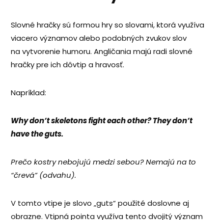
Slovné hračky sú formou hry so slovami, ktorá využíva
viacero významov alebo podobných zvukov slov
na vytvorenie humoru. Angličania majú radi slovné
hračky pre ich dôvtip a hravosť.
Napríklad:
Why don’t skeletons fight each other? They don’t
have the guts.
Prečo kostry nebojujú medzi sebou? Nemajú na to
“črevá” (odvahu).
V tomto vtipe je slovo „guts“ použité doslovne aj
obrazne. Vtipná pointa využíva tento dvojitý význam