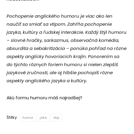
Pochopenie anglického humoru je viac ako len
naučiť sa smiať sa vtipom. Zahŕňa pochopenie
jazyka, kultúry a ľudskej interakcie. Každý štýl humoru
– slovné hračky, sarkazmus, observačná komédia,
absurdita a sebakritizácia – ponúka pohľad na rôzne
aspekty anglicky hovoriacich krajín. Ponorením sa
do týchto rôznych foriem humoru si nielen zlepšíš
jazykové zručnosti, ale aj hlbšie pochopíš rôzne
aspekty anglického jazyka a kultúry.
Akú formu humoru máš najradšej?
Štítky:
humor
joke
vtip