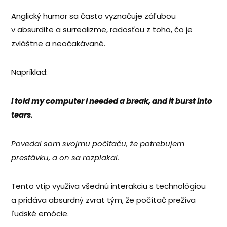
Anglický humor sa často vyznačuje záľubou
v absurdite a surrealizme, radosťou z toho, čo je
zvláštne a neočakávané.
Napríklad:
I told my computer I needed a break, and it burst into
tears.
Povedal som svojmu počítaču, že potrebujem
prestávku, a on sa rozplakal.
Tento vtip využíva všednú interakciu s technológiou
a pridáva absurdný zvrat tým, že počítač prežíva
ľudské emócie.