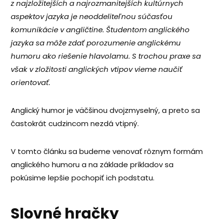
z najzložitejších a najrozmanitejších kultúrnych
aspektov jazyka je neoddeliteľnou súčasťou
komunikácie v angličtine. Študentom anglického
jazyka sa môže zdať porozumenie anglickému
humoru ako riešenie hlavolamu. S trochou praxe sa
však v zložitosti anglických vtipov vieme naučiť
orientovať.
Anglický humor je väčšinou dvojzmyselný, a preto sa
častokrát cudzincom nezdá vtipný.
V tomto článku sa budeme venovať rôznym formám
anglického humoru a na základe príkladov sa
pokúsime lepšie pochopiť ich podstatu.
Slovné hračky