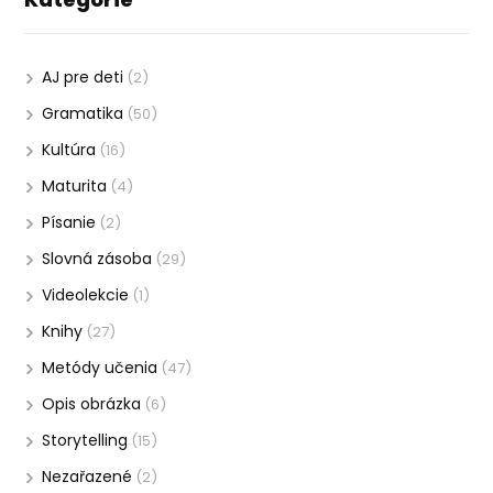
AJ pre deti
(2)
Gramatika
(50)
Kultúra
(16)
Maturita
(4)
Písanie
(2)
Slovná zásoba
(29)
Videolekcie
(1)
Knihy
(27)
Metódy učenia
(47)
Opis obrázka
(6)
Storytelling
(15)
Nezařazené
(2)