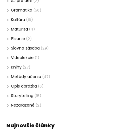
AJ pre deti
(2)
Gramatika
(50)
Kultúra
(16)
Maturita
(4)
Písanie
(2)
Slovná zásoba
(29)
Videolekcie
(1)
Knihy
(27)
Metódy učenia
(47)
Opis obrázka
(6)
Storytelling
(15)
Nezařazené
(2)
Najnovšie články