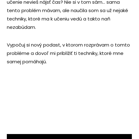
učenie nevieš nájsť čas? Nie si v tom sám… sama
tento problém mávam, ale naučila som sa už nejaké
techniky, ktoré ma k učeniu vedú a takto naň
nezabúdam.
Vypočuj si nový podast, v ktorom rozprávam o tomto
probléme a dovoľ mi priblížiť ti techniky, ktoré mne
samej pomáhajú.