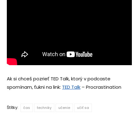
Ak si chceš pozrieť TED Talk, ktorý v podcaste
spomínam, ťukni na link:
TED Talk
– Procrastination
Štítky:
čas
techniky
učenie
učiť sa