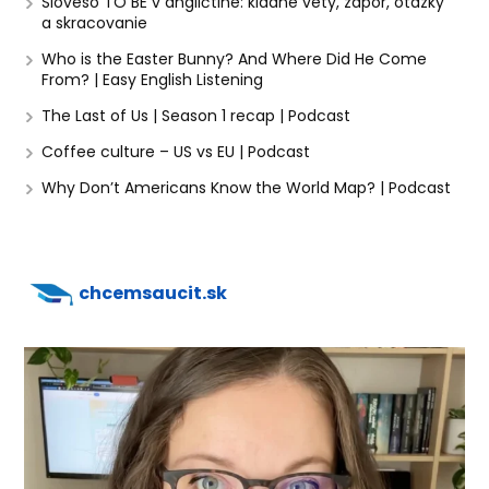
Sloveso TO BE v angličtine: kladné vety, zápor, otázky
a skracovanie
Who is the Easter Bunny? And Where Did He Come
From? | Easy English Listening
The Last of Us | Season 1 recap | Podcast
Coffee culture – US vs EU | Podcast
Why Don’t Americans Know the World Map? | Podcast
chcemsaucit.sk