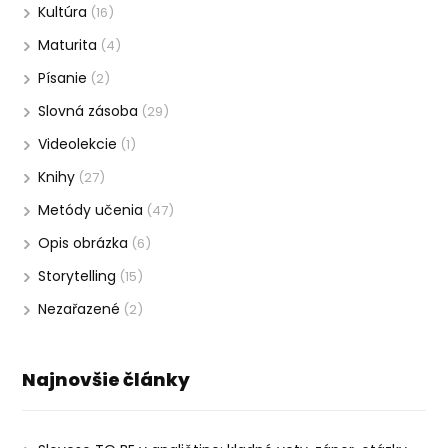
Kultúra
(16)
Maturita
(4)
Písanie
(2)
Slovná zásoba
(29)
Videolekcie
(1)
Knihy
(27)
Metódy učenia
(47)
Opis obrázka
(6)
Storytelling
(15)
Nezařazené
(2)
Najnovšie články