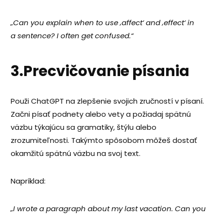
„Can you explain when to use ‚affect‘ and ‚effect‘ in
a sentence? I often get confused.“
3.Precvičovanie písania
Použi ChatGPT na zlepšenie svojich zručností v písaní.
Začni písať podnety alebo vety a požiadaj spätnú
väzbu týkajúcu sa gramatiky, štýlu alebo
zrozumiteľnosti. Takýmto spôsobom môžeš dostať
okamžitú spätnú väzbu na svoj text.
Napríklad:
„I wrote a paragraph about my last vacation. Can you