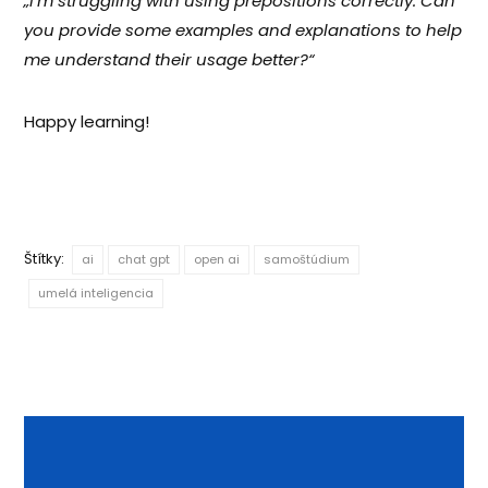
„I’m struggling with using prepositions correctly. Can
you provide some examples and explanations to help
me understand their usage better?“
Happy learning!
Štítky:
ai
chat gpt
open ai
samoštúdium
umelá inteligencia