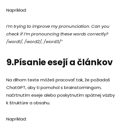
Napríklad:
I’m trying to improve my pronunciation. Can you
check if I’m pronouncing these words correctly?
/word1/, /word2/, /word3/“
9.Písanie esejí a článkov
Na dlhom texte môžeš pracovať tak, že požiadaš
ChatGPT, aby ti pomohol s brainstormingom,
načrtnutím eseje alebo poskytnutím spätnej väzby
k štruktúre a obsahu.
Napríklad: