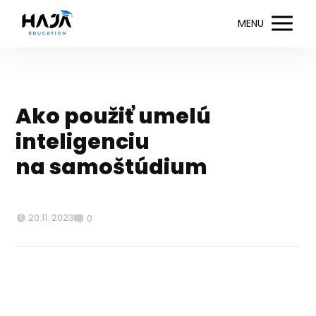
MENU
Ako použiť umelú
inteligenciu
na samoštúdium
20.11. 2023
0