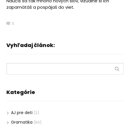
Naučíš sa tak mnoho nových slov, vizuálne si ich
zapamätáš a pospájaš do viet.
3
Vyhľadaj článok:
Kategórie
AJ pre deti
(2)
Gramatika
(50)