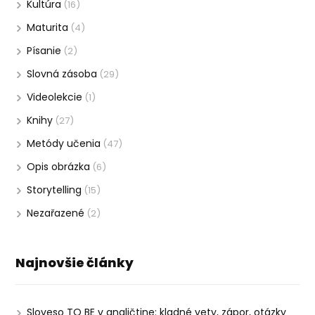
Kultúra
(16)
Maturita
(4)
Písanie
(2)
Slovná zásoba
(29)
Videolekcie
(1)
Knihy
(27)
Metódy učenia
(47)
Opis obrázka
(6)
Storytelling
(15)
Nezařazené
(2)
Najnovšie články
Sloveso TO BE v angličtine: kladné vety, zápor, otázky