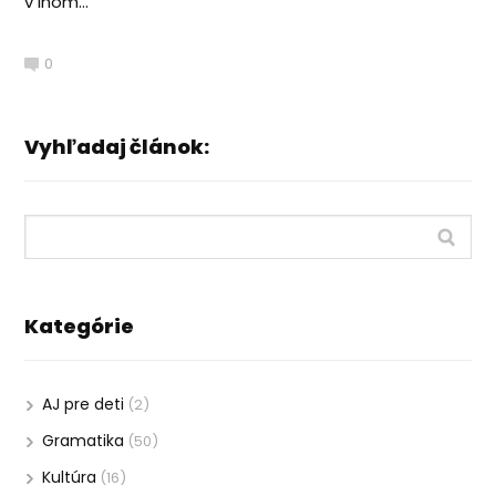
v inom...
0
Vyhľadaj článok:
Kategórie
AJ pre deti
(2)
Gramatika
(50)
Kultúra
(16)