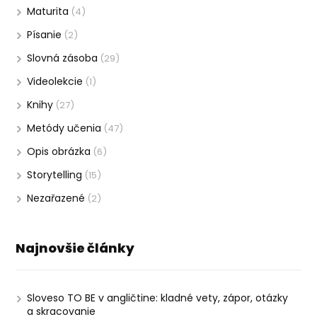
Maturita
(4)
Písanie
(2)
Slovná zásoba
(29)
Videolekcie
(1)
Knihy
(27)
Metódy učenia
(47)
Opis obrázka
(6)
Storytelling
(15)
Nezařazené
(2)
Najnovšie články
Sloveso TO BE v angličtine: kladné vety, zápor, otázky
a skracovanie