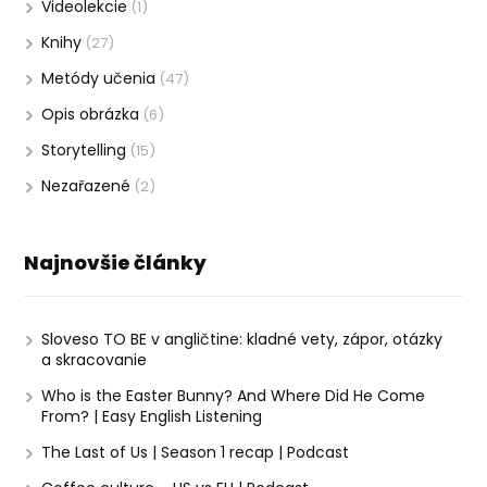
Videolekcie
(1)
Knihy
(27)
Metódy učenia
(47)
Opis obrázka
(6)
Storytelling
(15)
Nezařazené
(2)
Najnovšie články
Sloveso TO BE v angličtine: kladné vety, zápor, otázky
a skracovanie
Who is the Easter Bunny? And Where Did He Come
From? | Easy English Listening
The Last of Us | Season 1 recap | Podcast