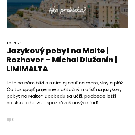
1.6. 2023
Jazykový pobyt na Malte |
Rozhovor – Michal Dlužanin |
LIMIMALTA
Leto sa nám blíži a s ním aj chuť na more, vlny a pláž.
Čo tak spojiť príjemné s užitočným a ísť na jazykový
pobyt na Malte? Doobedu sa učíš, poobede ležíš
na slnku a hlavne, spoznávaš nových ľudí...
0