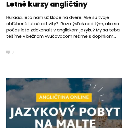
Letné kurzy angličtiny
Hurááá, leto nám už klope na dvere. Aké sú tvoje
obľúbené letné aktivity? Rozmýšľaš nad tým, ako sa
počas leta zdokonaliť v anglickom jazyku? My sa teba
tešíme v bežnom vyučovacom režime s doplnkom...
0