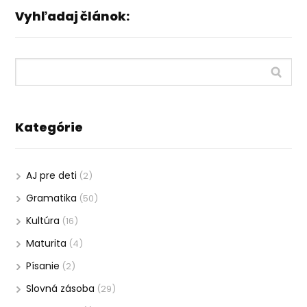
Vyhľadaj článok:
Kategórie
AJ pre deti
(2)
Gramatika
(50)
Kultúra
(16)
Maturita
(4)
Písanie
(2)
Slovná zásoba
(29)