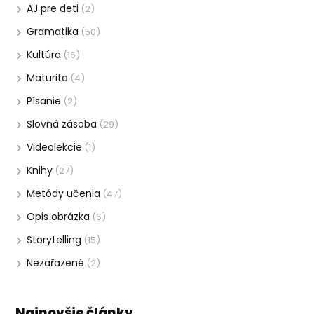
AJ pre deti
(2)
Gramatika
(50)
Kultúra
(16)
Maturita
(4)
Písanie
(2)
Slovná zásoba
(29)
Videolekcie
(1)
Knihy
(27)
Metódy učenia
(47)
Opis obrázka
(6)
Storytelling
(15)
Nezařazené
(2)
Najnovšie články