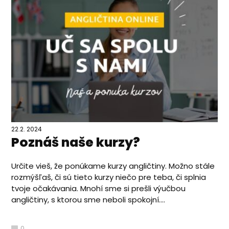
22.2. 2024
Poznáš naše kurzy?
Určite vieš, že ponúkame kurzy angličtiny. Možno stále
rozmýšľaš, či sú tieto kurzy niečo pre teba, či splnia
tvoje očakávania. Mnohí sme si prešli výučbou
angličtiny, s ktorou sme neboli spokojní....
0