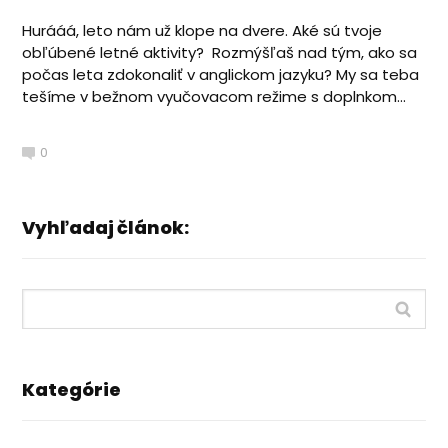
Hurááá, leto nám už klope na dvere. Aké sú tvoje
obľúbené letné aktivity? Rozmýšľaš nad tým, ako sa
počas leta zdokonaliť v anglickom jazyku? My sa teba
tešíme v bežnom vyučovacom režime s doplnkom...
0
Vyhľadaj článok:
Kategórie