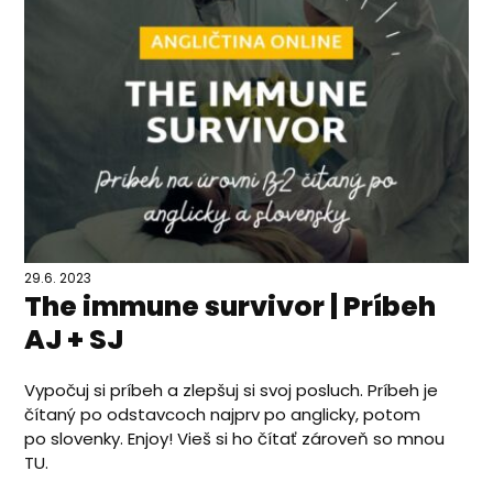
29.6. 2023
The immune survivor | Príbeh
AJ + SJ
Vypočuj si príbeh a zlepšuj si svoj posluch. Príbeh je
čítaný po odstavcoch najprv po anglicky, potom
po slovenky. Enjoy! Vieš si ho čítať zároveň so mnou
TU.