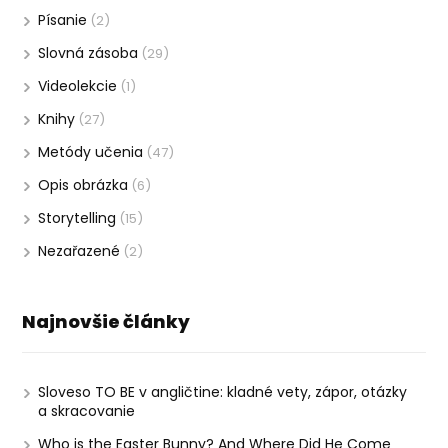
Písanie
(2)
Slovná zásoba
(29)
Videolekcie
(1)
Knihy
(27)
Metódy učenia
(47)
Opis obrázka
(6)
Storytelling
(15)
Nezařazené
(2)
Najnovšie články
Sloveso TO BE v angličtine: kladné vety, zápor, otázky
a skracovanie
Who is the Easter Bunny? And Where Did He Come