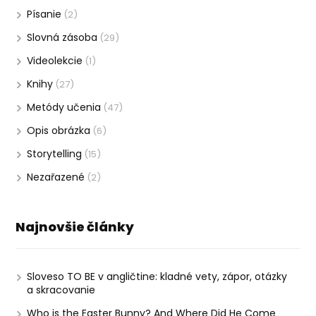
Písanie
(2)
Slovná zásoba
(29)
Videolekcie
(1)
Knihy
(27)
Metódy učenia
(47)
Opis obrázka
(6)
Storytelling
(15)
Nezařazené
(2)
Najnovšie články
Sloveso TO BE v angličtine: kladné vety, zápor, otázky
a skracovanie
Who is the Easter Bunny? And Where Did He Come