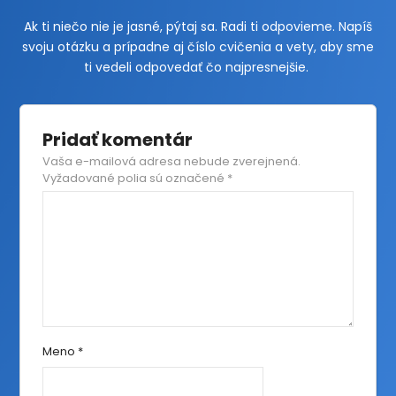
Ak ti niečo nie je jasné, pýtaj sa. Radi ti odpovieme. Napíš
svoju otázku a prípadne aj číslo cvičenia a vety, aby sme
ti vedeli odpovedať čo najpresnejšie.
Pridať komentár
Vaša e-mailová adresa nebude zverejnená.
Vyžadované polia sú označené
*
Meno
*