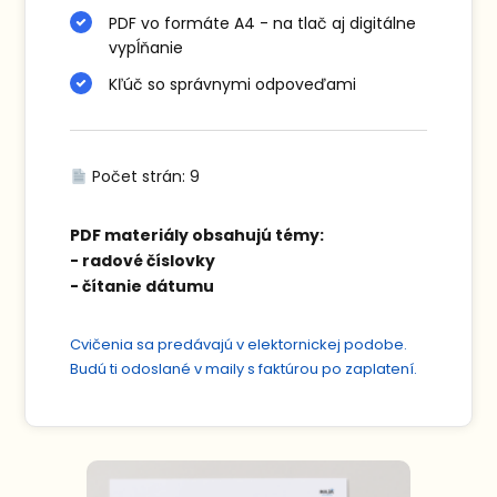
PDF vo formáte A4 - na tlač aj digitálne
vypĺňanie
Kľúč so správnymi odpoveďami
Počet strán: 9
PDF materiály obsahujú témy:
- radové číslovky
- čítanie dátumu
Cvičenia sa predávajú v elektornickej podobe.
Budú ti odoslané v maily s faktúrou po zaplatení.