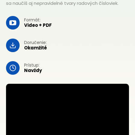
sa naučíš aj nepravidelné tvary radových čísloviek.
Formát:
Video + PDF
Doručenie:
Okamžité
Prístup:
Navždy