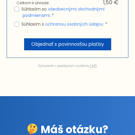
1,50 €
Celkom k úhrade:
Súhlasím so
všeobecnými obchodnými
podmienami
. *
Súhlasím s
ochranou osobných údajov
. *
Objednať s povinnosťou platby
Vytvorené v predajnom systéme
FAPI
.
Máš otázku?