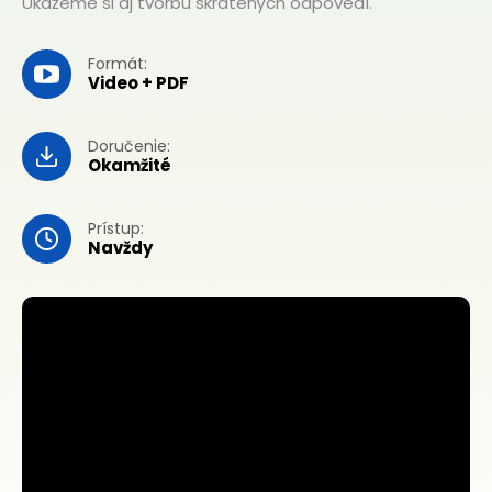
Ukážeme si aj tvorbu skrátených odpovedí.
Formát:
Video + PDF
Doručenie:
Okamžité
Prístup:
Navždy