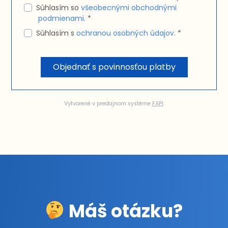
Súhlasím so
všeobecnými obchodnými
podmienami
. *
Súhlasím s
ochranou osobných údajov
. *
Objednať s povinnosťou platby
Vytvorené v predajnom systéme
FAPI
.
Máš otázku?