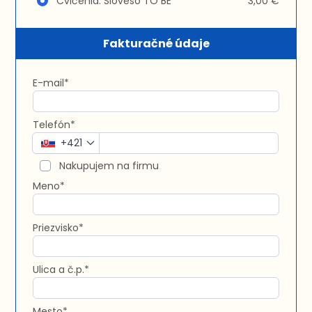
Cvičenia: Sloveso TO BE
3,00 €
Fakturačné údaje
E-mail*
Telefón*
+421
Nakupujem na firmu
Meno*
Priezvisko*
Ulica a č.p.*
Mesto*