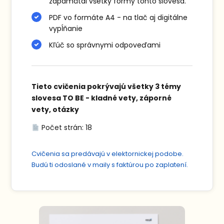
zapamätal všetky formy tohto slovesa.
PDF vo formáte A4 - na tlač aj digitálne
vypĺňanie
Kľúč so správnymi odpoveďami
Tieto cvičenia pokrývajú všetky 3 témy
slovesa TO BE - kladné vety, záporné
vety, otázky
Počet strán: 18
Cvičenia sa predávajú v elektornickej podobe.
Budú ti odoslané v maily s faktúrou po zaplatení.