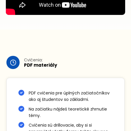
Cvičenia:
PDF materiály
PDF cvičenia pre úplných začiatočníkov
ako aj študentov so základmi.
Na začiatku nájdeš teoretické zhrnutie
témy.
Cvičenia sú drillovacie, aby si si