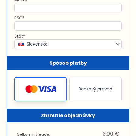
PSČ*
Štát*
Slovensko
Spôsob platby
Bankový prevod
Zhrnutie objednávky
3,00 €
Celkom k úhrade: