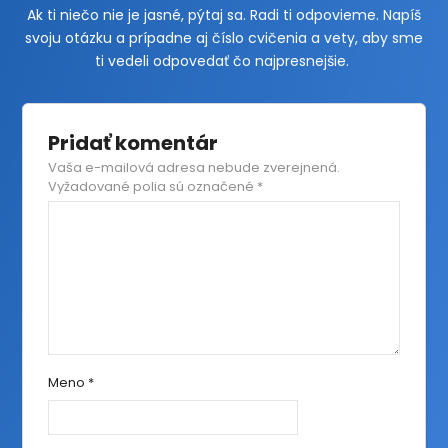
Ak ti niečo nie je jasné, pýtaj sa. Radi ti odpovieme. Napíš
svoju otázku a prípadne aj číslo cvičenia a vety, aby sme
ti vedeli odpovedať čo najpresnejšie.
Pridať komentár
Vaša e-mailová adresa nebude zverejnená.
Vyžadované polia sú označené
*
Meno
*