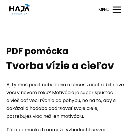
MENU
PDF pomôcka
Tvorba vízie a cieľov
Aj ty máš pocit nabudenia a chceš začať robiť nové
veci v novom roku? Motivácia je super spúštač
a vieš dať veci rýchlo do pohybu, no na to, aby si
dokázal dlhodobo dodržiavať svoje ciele,
potrebuješ viac než len motiváciu.
Táto pomôcka ti pomôže vyhodnotiť si svoj