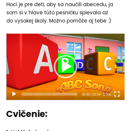
Hoci je pre deti, aby sa naučili abecedu, ja
som si v hlave túto pesničku spievala až
do vysokej školy. Možno pomôže aj tebe :)
Video
prehrávač
00:00
|
02:34
1.00x
Cvičenie: