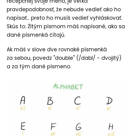
recepčnej svoje meno, je veľká
pravdepodobnosť, že nebude vedieť ako ho
napísať... preto ho musíš vedieť vyhláskovať.
Skús to. Žltým písmom máš napísané, ako sa
dané písmenká čítajú.
Ak máš v slove dve rovnaké písmenká
za sebou, povedz "double" (/dabl/ - dvojitý)
a za tým dané písmeno.