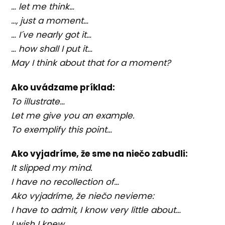
… let me think…
…, just a moment…
… I´ve nearly got it…
… how shall I put it…
May I think about that for a moment?
Ako uvádzame príklad:
To illustrate…
Let me give you an example.
To exemplify this point…
Ako vyjadríme, že sme na niečo zabudli:
It slipped my mind.
I have no recollection of…
Ako vyjadríme, že niečo nevieme:
I have to admit, I know very little about…
I wish I knew…