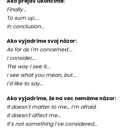
Ako prejav ukončíme:
Finally...
To sum up....
In conclusion...
Ako vyjadríme svoj názor:
As far as I´m concerned....
I consider,...
The way I see it...
I see what you mean, but...
I´d like to say...
Ako vyjadríme, že na vec nemáme názor:
It doesn´t matter to me… I´m afraid.
It doesn´t affect me…
It´s not something I´ve considered...