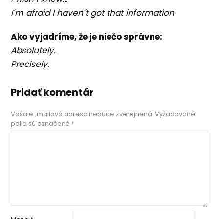
I´m afraid I haven´t got that information.
Ako vyjadríme, že je niečo správne:
Absolutely.
Precisely.
Pridať komentár
Vaša e-mailová adresa nebude zverejnená.
Vyžadované
polia sú označené
*