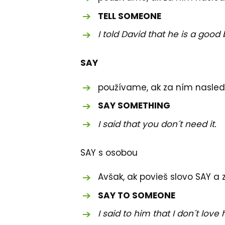
TELL SOMEONE
I told David that he is a good 
SAY
používame, ak za ním nasle
SAY SOMETHING
I said that you don´t need it.
SAY s osobou
Avšak, ak povieš slovo SAY a 
SAY TO SOMEONE
I said to him that I don´t love 