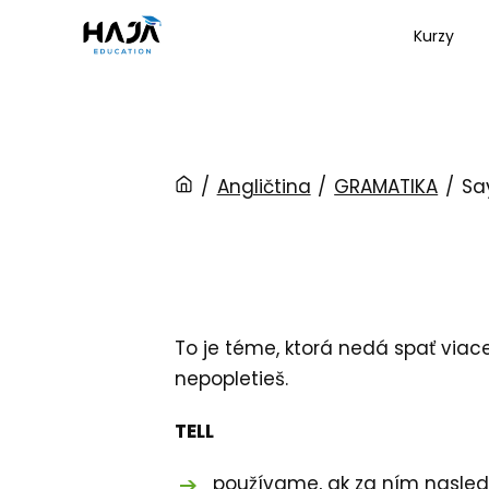
Kurzy
/
Angličtina
/
GRAMATIKA
/
Say
To je téme, ktorá nedá spať viace
nepopletieš.
TELL
používame, ak za ním nasled