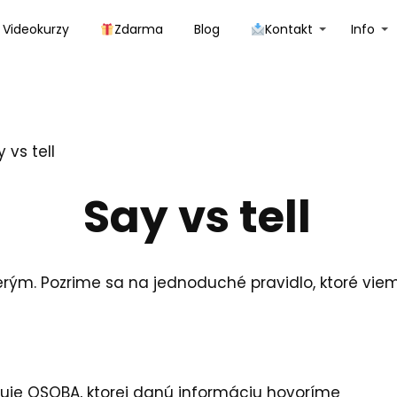
Videokurzy
Zdarma
Blog
Kontakt
Info
 vs tell
Say vs tell
rým. Pozrime sa na jednoduché pravidlo, ktoré vieme
uje OSOBA, ktorej danú informáciu hovoríme