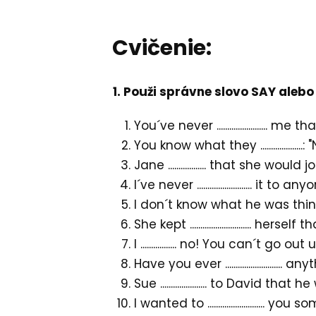
Cvičenie:
1. Použi správne slovo SAY aleb
You´ve never ........................
You know what they ................
Jane .................. that she would 
I´ve never .......................... it to an
I don´t know what he was thinking,
She kept ............................
I ................. no! You can´t 
Have you ever .....................
Sue ...................... to David th
I wanted to ..........................