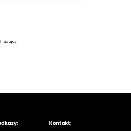
h údajov
odkazy:
Kontakt: