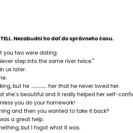
o TELL. Nezabudni ho dať do správneho času.
 me that you two were dating.
....: "Never step into the same river twice."
join us later.
yone.
 but he .................. her that he never loved her.
. herself that she´s beautiful and it really helped her self-con
go out unless you do your homework!
...... anything and then you wanted to take it back?
at he was a great help.
. you something, but I fogot what it was.