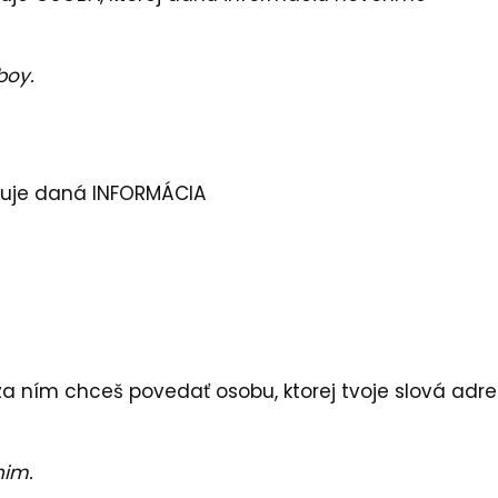
boy.
duje daná INFORMÁCIA
za ním chceš povedať osobu, ktorej tvoje slová adre
him.