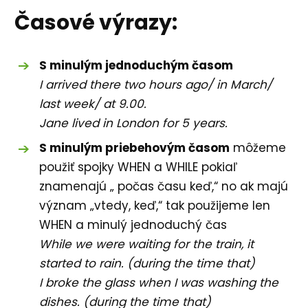
Časové výrazy:
S minulým jednoduchým časom
I arrived there two hours ago/ in March/
last week/ at 9.00.
Jane lived in London for 5 years.
S minulým priebehovým časom
môžeme
použiť spojky WHEN a WHILE pokiaľ
znamenajú „ počas času keď,“ no ak majú
význam „vtedy, keď,“ tak použijeme len
WHEN a minulý jednoduchý čas
While we were waiting for the train, it
started to rain. (during the time that)
I broke the glass when I was washing the
dishes. (during the time that)