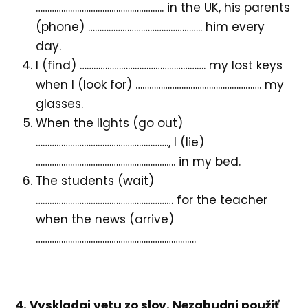
……………………………………………….. in the UK, his parents
(phone) ………………………………………….. him every
day.
I (find) ………………………………………………. my lost keys
when I (look for) ………………………………………………. my
glasses.
When the lights (go out)
…………………………………………………., I (lie)
……………………………………………………. in my bed.
The students (wait)
…………………………………………………… for the teacher
when the news (arrive)
…………………………………………………………….
4. Vyskladaj vetu zo slov. Nezabudni použiť