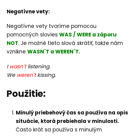
Negatívne vety:
Negatívne vety tvoríme pomocou
pomocných slovies
WAS / WERE a záporu
NOT
. Je možné tieto slová skrátiť, takže nám
vznikne
WASN´T a WEREN´T.
I
wasn´t
listening.
We
weren´t
kissing.
Použitie:
Minulý priebehový čas sa používa na opis
situácie, ktorá prebiehala v minulosti.
Často krát sa používa s minulým