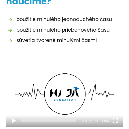
naučíme?
použitie minulého jednoduchého času
použitie minulého priebehového času
súvetia tvorené minulými časmi
Video
prehrávač
00:00
|
10:51
1.00x