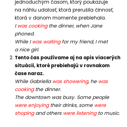
jednoduchým časom, ktorý poukazuje
na náhlu udalosť, ktorá prerušila činnosť,
ktorá v danom momente prebiehala.
I
was cooking
the dinner, when Jane
phoned.
While I
was waiting
for my friend, I met
a nice girl.
Tento čas používame aj na opis viacerých
situácii, ktoré prebiehajú v rovnakom
čase naraz.
While Gabriella
was showering
, he
was
cooking
the dinner.
The downtown was busy. Some people
were enjoying
their drinks, some
were
shoping
and others
were listening
to music.