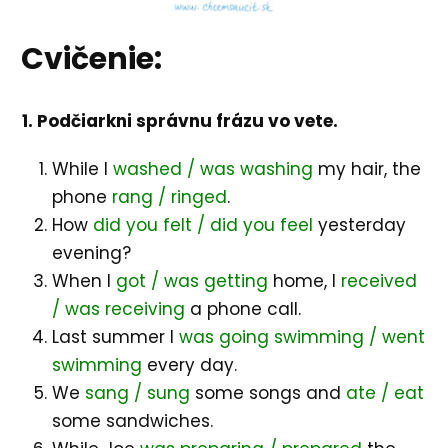
Cvičenie:
1. Podčiarkni správnu frázu vo vete.
While I
washed / was washing
my hair, the
phone
rang / ringed
.
How
did you felt / did you feel
yesterday
evening?
When I
got / was getting
home, I
received
/ was receiving
a phone call.
Last summer I
was going swimming / went
swimming
every day.
We
sang / sung
some songs and
ate / eat
some sandwiches.