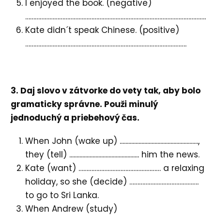
I enjoyed the book. (negative)
………………………………………………………………………………………………….
Kate didn´t speak Chinese. (positive)
……………………………………………………………………………………….
3. Daj slovo v zátvorke do vety tak, aby bolo
gramaticky správne. Použi minulý
jednoduchý a priebehový čas.
When John (wake up) ......................................................,
they (tell) ................................................ him the news.
Kate (want) …………………………………………… a relaxing
holiday, so she (decide) …………………………………….
to go to Sri Lanka.
When Andrew (study)