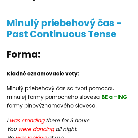
Minulý priebehový čas -
Past Continuous Tense
Forma:
Kladné oznamovacie vety:
Minulý priebehový čas sa tvorí pomocou
minulej formy pomocného slovesa
BE a –ING
formy plnovýznamového slovesa.
I
was standing
there for 3 hours.
You
were dancing
all night.
He
was looking
at me.