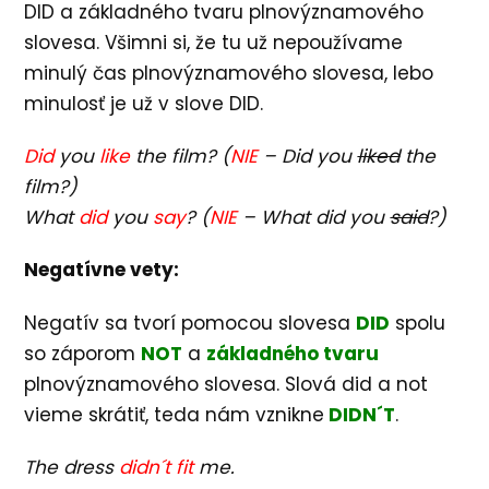
DID a základného tvaru plnovýznamového
slovesa. Všimni si, že tu už nepoužívame
minulý čas plnovýznamového slovesa, lebo
minulosť je už v slove DID.
Did
you
like
the film? (
NIE
– Did you
liked
the
film?)
What
did
you
say
? (
NIE
– What did you
said
?)
Negatívne vety:
Negatív sa tvorí pomocou slovesa
DID
spolu
so záporom
NOT
a
základného tvaru
plnovýznamového slovesa. Slová did a not
vieme skrátiť, teda nám vznikne
DIDN´T
.
The dress
didn´t fit
me.