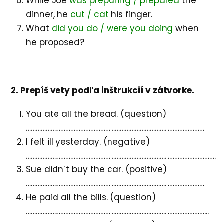
While Joe
was preparing / prepared
the
dinner, he
cut / cat
his finger.
What
did you do / were you doing
when
he proposed?
2. Prepíš vety podľa inštrukcií v zátvorke.
You ate all the bread. (question)
………………………………………………………………………………………………
I felt ill yesterday. (negative)
…………………………………………………………………………………………………….
Sue didn´t buy the car. (positive)
………………………………………………………………………………………………
He paid all the bills. (question)
………………………………………………………………………………………………...