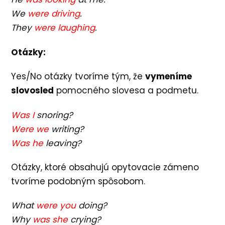
We
were driving
.
They
were laughing
.
Otázky:
Yes/No otázky tvoríme tým, že
vymeníme
slovosled
pomocného slovesa a podmetu.
Was I
snoring?
Were we
writing?
Was he
leaving?
Otázky, ktoré obsahujú opytovacie zámeno
tvoríme podobným spôsobom.
What
were you
doing?
Why
was she
crying?