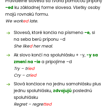
Pravidelné slovesá sa tvoria pomocou prípony
–ed
ku základnej forme slovesa. Všetky osoby
majú rovnakú formu.
We work
ed
late.
Slovesá, ktoré končia na písmeno
–e,
si
na seba berú príponu –d
She like
d
her meal.
Ak slovo končí na spoluhlásku + -y,
-y sa
zmení na –ie
a pripojíme –d
Try – tr
ied
Cry – cr
ied
Slová končiace na jednu samohlásku plus
jednu spoluhlásku,
zdvojujú
poslednú
spoluhlásku
Regret – regre
tted