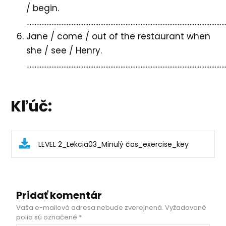
/ begin.
…………………………………………………………………………………………………………
Jane / come / out of the restaurant when
she / see / Henry.
…………………………………………………………………………………………………………
Kľúč:
LEVEL 2_Lekcia03_Minulý čas_exercise_key
Pridať komentár
Vaša e-mailová adresa nebude zverejnená.
Vyžadované
polia sú označené
*