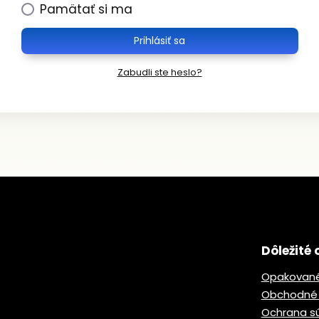
Pamätať si ma
Prihlásiť sa
Zabudli ste heslo?
Dôležité 
Opakované
Obchodné
Ochrana s