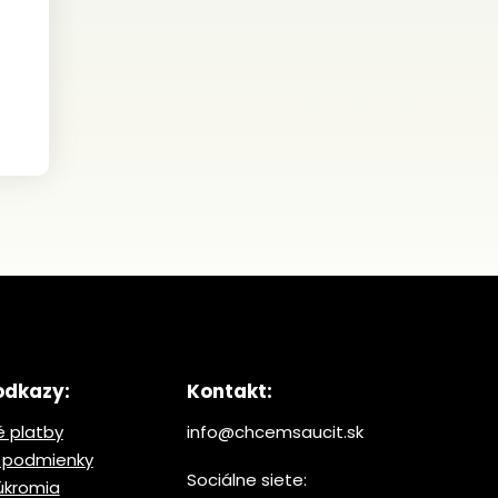
odkazy:
Kontakt:
 platby
info@chcemsaucit.sk
 podmienky
Sociálne siete:
úkromia