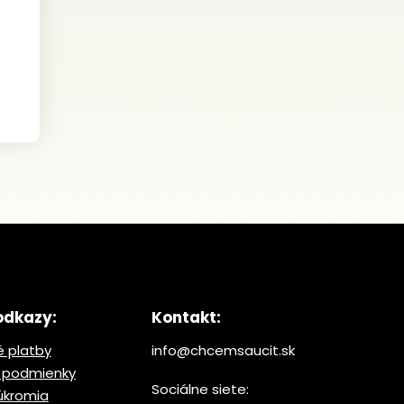
odkazy:
Kontakt:
 platby
info@chcemsaucit.sk
 podmienky
Sociálne siete:
úkromia