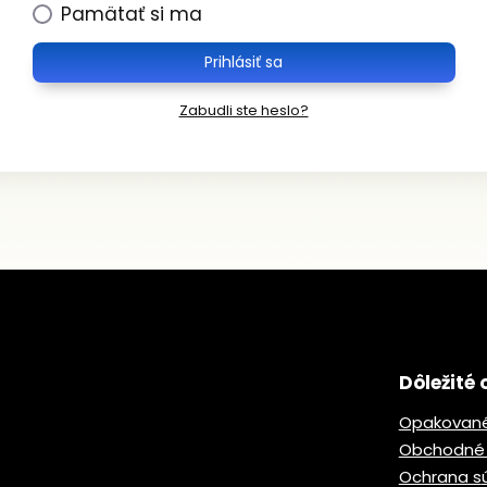
Pamätať si ma
Prihlásiť sa
Zabudli ste heslo?
Dôležité 
Opakované
Obchodné
Ochrana s