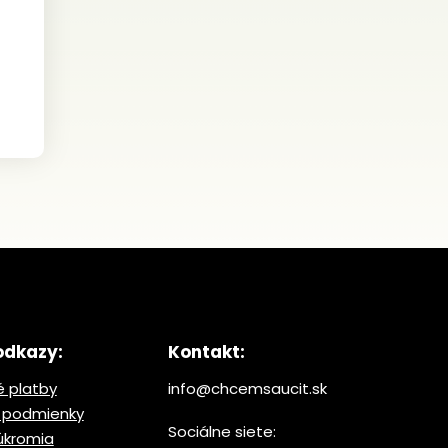
odkazy:
Kontakt:
 platby
info@chcemsaucit.sk
 podmienky
Sociálne siete:
úkromia