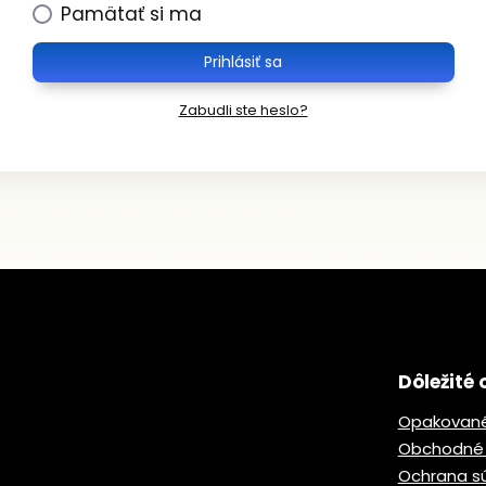
Pamätať si ma
Prihlásiť sa
Zabudli ste heslo?
Dôležité 
Opakované
Obchodné
Ochrana s