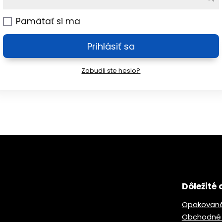
Pamätať si ma
Prihlásiť sa
Zabudli ste heslo?
Dôležité 
Opakované
Obchodné