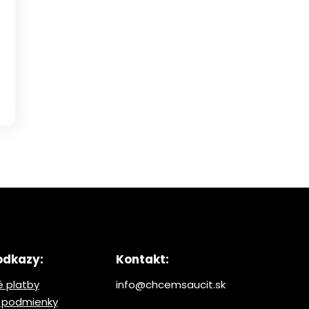
odkazy:
Kontakt:
 platby
info@chcemsaucit.sk
 podmienky