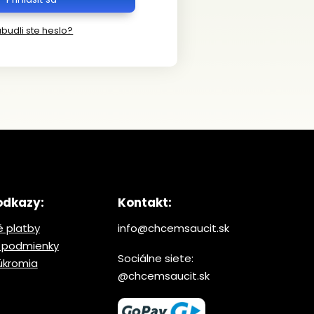
budli ste heslo?
odkazy:
Kontakt:
 platby
info@chcemsaucit.sk
 podmienky
Sociálne siete:
úkromia
@chcemsaucit.sk