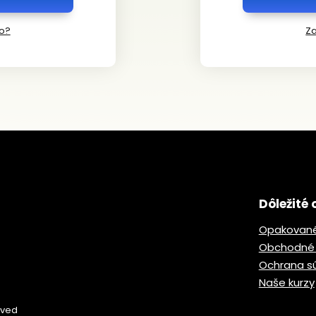
lo?
Za
Dôležité 
Opakované
Obchodné
Ochrana s
Naše kurzy
rved