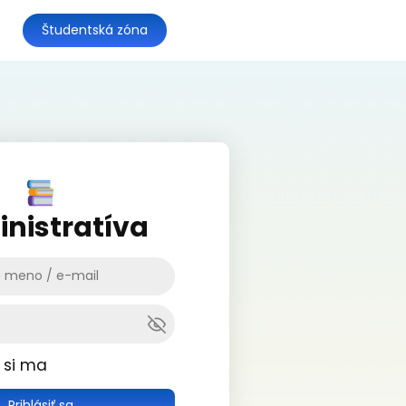
Študentská zóna
nistratíva
 si ma
Prihlásiť sa